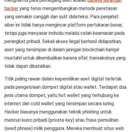
menghantui para pemegang aset adalah
bahaya serangan
hacker
yang terus mengembangkan metode peretasan
yang semakin canggih dan sulit dideteksi. Para penjahat
siber ini tidak hanya mengincar platform pertukaran besar,
tetapi juga menyasar individu melalui celah keamanan pada
perangkat pribadi. Sekali akses ilegal berhasil didapatkan,
aset yang tersimpan di dalam jaringan blockchain hampir
mustahil untuk dikembalikan karena sifat transaksinya yang
tidak dapat dibatalkan.
Titik paling rawan dalam kepemilikan aset digital terletak
pada pengelolaan
dompet digital
atau
wallet
. Terdapat dua
jenis utama dompet, yaitu
hot wallet
yang terhubung ke
internet dan
cold wallet
yang tersimpan secara luring.
Hacker biasanya menggunakan teknik
phishing
untuk
mencuri kunci pribadi (
private key
) atau frase pemulihan
(
seed phrase
) milik pengguna. Mereka membuat situs web