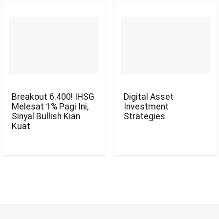
Breakout 6.400! IHSG
Digital Asset
Melesat 1% Pagi Ini,
Investment
Sinyal Bullish Kian
Strategies
Kuat