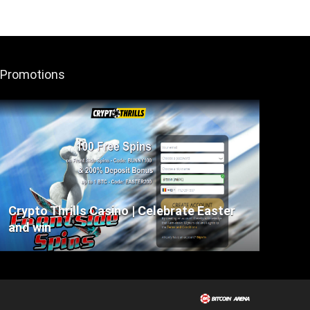
Promotions
Crypto Thrills Casino | Celebrate Easter
and win