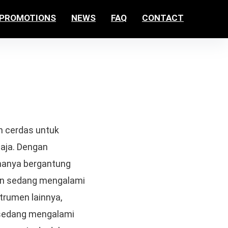
PROMOTIONS
NEWS
FAQ
CONTACT
jacktoto
h cerdas untuk
saja. Dengan
 hanya bergantung
gkin sedang mengalami
trumen lainnya,
 sedang mengalami