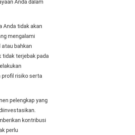
ekayaan Anda dalam
 Anda tidak akan
dang mengalami
l atau bahkan
 tidak terjebak pada
melakukan
rofil risiko serta
nen pelengkap yang
diinvestasikan.
mberikan kontribusi
ak perlu