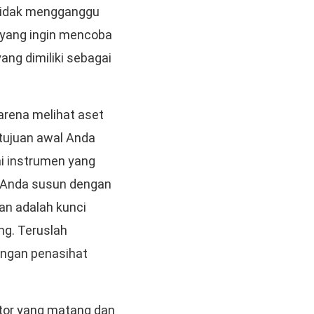
 tidak mengganggu
r yang ingin mencoba
ng dimiliki sebagai
arena melihat aset
 tujuan awal Anda
i instrumen yang
h Anda susun dengan
an adalah kunci
ng. Teruslah
engan penasihat
stor yang matang dan