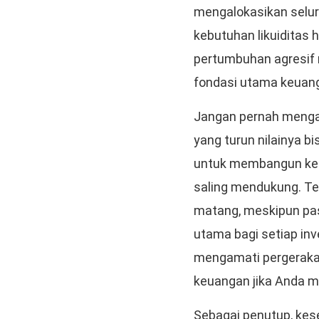
mengalokasikan selu
kebutuhan likuiditas 
pertumbuhan agresif 
fondasi utama keuan
Jangan pernah mengaba
yang turun nilainya b
untuk membangun keka
saling mendukung. Te
matang, meskipun pas
utama bagi setiap in
mengamati pergerakan
keuangan jika Anda m
Sebagai penutup,
kes