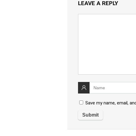
LEAVE A REPLY
Save my name, email, and