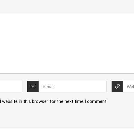
 website in this browser for the next time I comment.