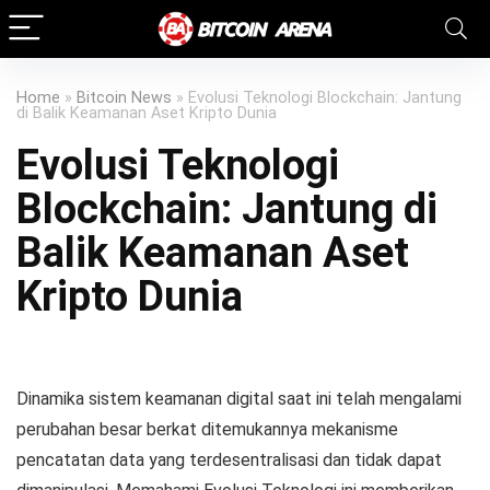
link slot gacor
AcciónMK™
toto togel
jacktoto
kawijitu
kawijitu
Home
»
Bitcoin News
»
Evolusi Teknologi Blockchain: Jantung
di Balik Keamanan Aset Kripto Dunia
Evolusi Teknologi
Blockchain: Jantung di
Balik Keamanan Aset
Kripto Dunia
Dinamika sistem keamanan digital saat ini telah mengalami
perubahan besar berkat ditemukannya mekanisme
pencatatan data yang terdesentralisasi dan tidak dapat