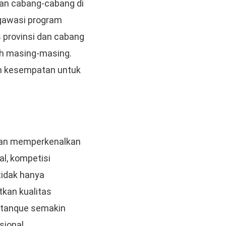
 dan cabang-cabang di
ngawasi program
s provinsi dan cabang
ah masing-masing.
dan kesempatan untuk
dan memperkenalkan
l, kompetisi
tidak hanya
kan kualitas
petanque semakin
sional.