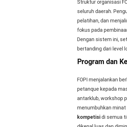
Struktur organisasi F
seluruh daerah. Peng
pelatihan, dan menjal
fokus pada pembinaan
Dengan sistem ini, se
bertanding dari level l
Program dan Ke
FOPI menjalankan be
petanque kepada masy
antarklub, workshop p
menumbuhkan minat ma
kompetisi
di semua ti
dikenal luas dan dimin