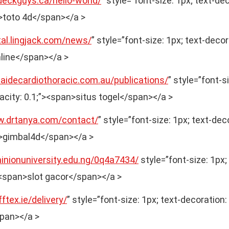
deckguys.ca/hello-world/
” style=”font-size: 1px; text-de
n>toto 4d</span></a >
ital.lingjack.com/news/
” style=”font-size: 1px; text-decor
nline</span></a >
laidecardiothoracic.com.au/publications/
” style=”font-si
acity: 0.1;”><span>situs togel</span></a >
w.drtanya.com/contact/
” style=”font-size: 1px; text-dec
n>gimbal4d</span></a >
minionuniversity.edu.ng/0q4a7434/
style=”font-size: 1px;
”><span>slot gacor</span></a >
ftex.ie/delivery/
” style=”font-size: 1px; text-decoration:
pan></a >