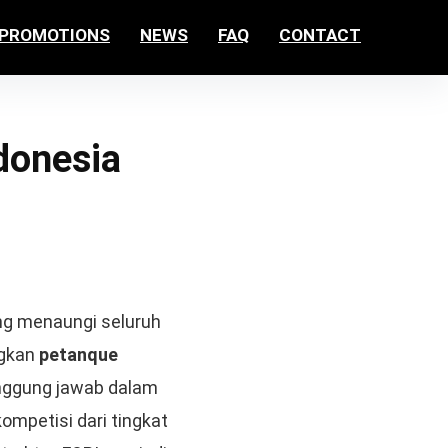
PROMOTIONS
NEWS
FAQ
CONTACT
link gacor
jacktoto
jacktoto
jacktoto
donesia
ang menaungi seluruh
ngkan
petanque
anggung jawab dalam
mpetisi dari tingkat