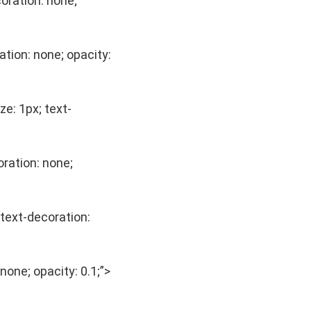
coration: none;
ation: none; opacity:
ze: 1px; text-
oration: none;
 text-decoration:
 none; opacity: 0.1;”>