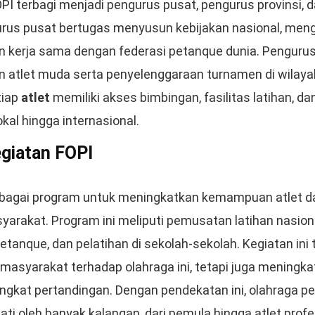
OPI terbagi menjadi pengurus pusat, pengurus provinsi,
urus pusat bertugas menyusun kebijakan nasional, me
in kerja sama dengan federasi petanque dunia. Penguru
 atlet muda serta penyelenggaraan turnamen di wilay
tiap
atlet
memiliki akses bimbingan, fasilitas latihan, 
okal hingga internasional.
giatan FOPI
rbagai program untuk meningkatkan kemampuan atlet 
arakat. Program ini meliputi pemusatan latihan nasiona
etanque, dan pelatihan di sekolah-sekolah. Kegiatan ini 
syarakat terhadap olahraga ini, tetapi juga meningkat
ngkat pertandingan. Dengan pendekatan ini, olahraga 
ati oleh banyak kalangan, dari pemula hingga atlet profe