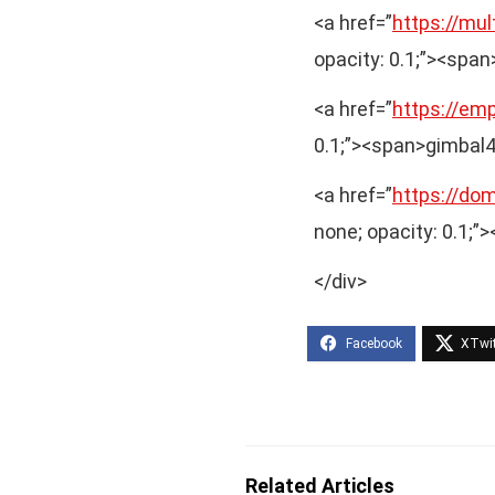
<a href=”
https://mu
opacity: 0.1;”><spa
<a href=”
https://em
0.1;”><span>gimbal
<a href=”
https://dom
none; opacity: 0.1;”
</div>
Related Articles