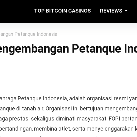
TOP BITCOIN CASINOS
REVIEWS
angan Petanque Indonesia
engembangan Petanque In
lahraga Petanque Indonesia, adalah organisasi resmi y
tanque di tanah air. Organisasi ini bertujuan mengemba
aga prestasi sekaligus diminati masyarakat. FOPI bert
ertandingan, membina atlet, serta menyelenggarakan ko