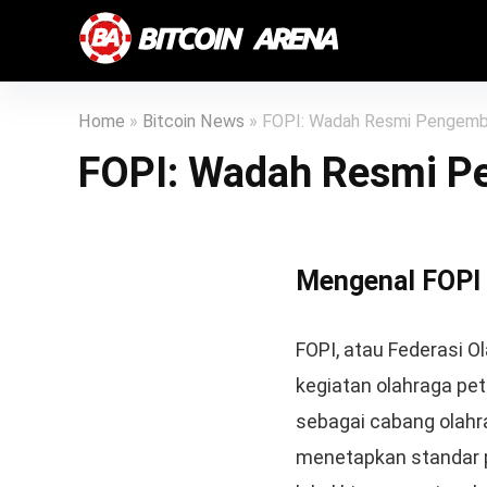
Home
»
Bitcoin News
»
FOPI: Wadah Resmi Pengemb
FOPI: Wadah Resmi P
Mengenal FOPI
FOPI, atau Federasi O
kegiatan olahraga pe
sebagai cabang olahr
menetapkan standar p