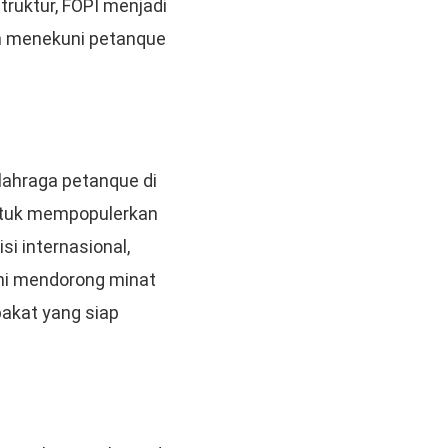
truktur, FOPI menjadi
an menekuni petanque
ahraga petanque di
untuk mempopulerkan
si internasional,
ini mendorong minat
akat yang siap