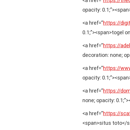
<a href=”
https://the
opacity: 0.1;”><spa
<a href=”
https://dig
0.1;”><span>togel o
<a href=”
https://ade
decoration: none; op
<a href=”
https://ww
opacity: 0.1;”><spa
<a href=”
https://do
none; opacity: 0.1;
<a href=”
https://scaf
<span>situs toto</s