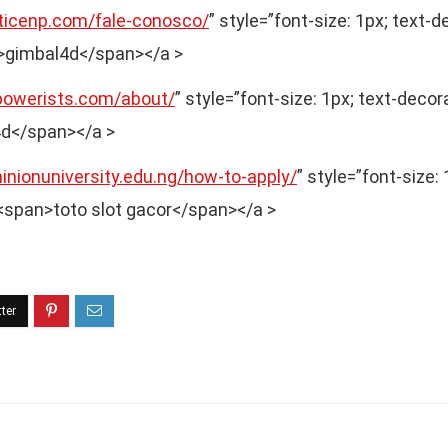
lticenp.com/fale-conosco/
” style=”font-size: 1px; text-d
n>gimbal4d</span></a >
powerists.com/about/
” style=”font-size: 1px; text-decor
4d</span></a >
inionuniversity.edu.ng/how-to-apply/
” style=”font-size:
><span>toto slot gacor</span></a >