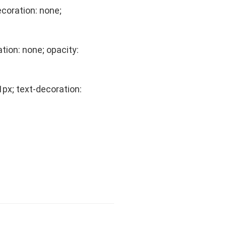
ecoration: none;
ation: none; opacity:
 1px; text-decoration: