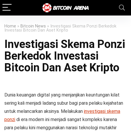
managedprint.com/locations
myhouseoffurniture.com
jacktoto
jacktoto
Home
»
Bitcoin News
»
Investigasi Skema Ponzi Berkedok
Investasi Bitcoin Dan Aset Kripto
Investigasi Skema Ponzi
Berkedok Investasi
Bitcoin Dan Aset Kripto
Dunia keuangan digital yang menjanjikan keuntungan kilat
sering kali menjadi ladang subur bagi para pelaku kejahatan
untuk melancarkan aksinya. Melakukan
investigasi skema
ponzi
di era modern ini menjadi sangat kompleks karena
para pelaku kini menggunakan narasi teknologi mutakhir