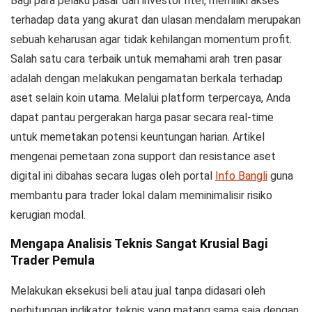
Bagi para pelaku pasar dan investor ritel, memiliki akses
terhadap data yang akurat dan ulasan mendalam merupakan
sebuah keharusan agar tidak kehilangan momentum profit.
Salah satu cara terbaik untuk memahami arah tren pasar
adalah dengan melakukan pengamatan berkala terhadap
aset selain koin utama. Melalui platform terpercaya, Anda
dapat
pantau pergerakan harga
pasar secara
real-time
untuk memetakan potensi keuntungan harian. Artikel
mengenai pemetaan zona support dan resistance aset
digital ini dibahas secara lugas oleh portal
Info Bangli
guna
membantu para trader lokal dalam meminimalisir risiko
kerugian modal.
Mengapa Analisis Teknis Sangat Krusial Bagi
Trader Pemula
Melakukan eksekusi beli atau jual tanpa didasari oleh
perhitungan indikator teknis yang matang sama saja dengan