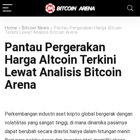
www.handicaps-sexualites.be/formations/
link gacor
toto togel
link slot
Home
»
Bitcoin News
»
Pantau Pergerakan Harga Altcoin
Terkini Lewat Analisis Bitcoin Arena
Pantau Pergerakan
Harga Altcoin Terkini
Lewat Analisis Bitcoin
Arena
Perkembangan industri aset kripto global bergerak dengan
volatilitas yang sangat tinggi, di mana dinamika pasarnya
dapat berubah secara drastis hanya dalam hitungan menit.