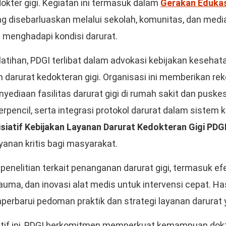
kter gigi. Kegiatan ini termasuk dalam
Gerakan Eduka
ng disebarluaskan melalui sekolah, komunitas, dan media
 menghadapi kondisi darurat.
latihan, PDGI terlibat dalam advokasi kebijakan kesehat
 darurat kedokteran gigi. Organisasi ini memberikan r
nyediaan fasilitas darurat gigi di rumah sakit dan puske
terpencil, serta integrasi protokol darurat dalam sistem
isiatif Kebijakan Layanan Darurat Kedokteran Gigi PDG
anan kritis bagi masyarakat.
enelitian terkait penanganan darurat gigi, termasuk efe
auma, dan inovasi alat medis untuk intervensi cepat. Has
rbarui pedoman praktik dan strategi layanan darurat ya
siatif ini, PDGI berkomitmen memperkuat kemampuan dokt