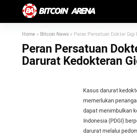
Home
»
Bitcoin News
»
Peran Persatuan Dokter Gigi 
Peran Persatuan Dokt
Darurat Kedokteran Gi
Kasus darurat kedokter
memerlukan penangana
dapat menimbulkan ko
Indonesia (PDGI) ber
darurat melalui pedom