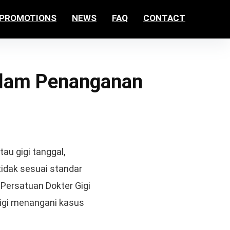
PROMOTIONS
NEWS
FAQ
CONTACT
akfar indah
kawi898
kawi898
kawi898
kawi898
kawi898
kawi898
kawi898
kawi898
kawi898
kawi898
kawi898
jacktoto
kawijitu
kawijitu
kawijitu
kawijitu
99
dalam Penanganan
tau gigi tanggal,
idak sesuai standar
Persatuan Dokter Gigi
igi menangani kasus