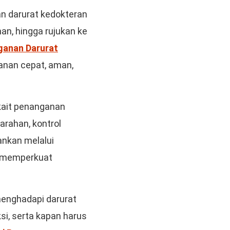
n darurat kedokteran
an, hingga rujukan ke
anan Darurat
anan cepat, aman,
rkait penanganan
darahan, kontrol
lankan melalui
n memperkuat
menghadapi darurat
si, serta kapan harus