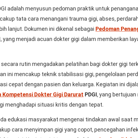
DGI adalah menyusun pedoman praktik untuk penangana
cakup tata cara menangani trauma gigi, abses, perdarah
bih lanjut. Dokumen ini dikenal sebagai
Pedoman Penang
I
, yang menjadi acuan dokter gigi dalam memberikan lay
secara rutin mengadakan pelatihan bagi dokter gigi te
an ini mencakup teknik stabilisasi gigi, pengelolaan per
kasi cepat dengan pasien dan keluarga. Kegiatan ini dija
 Kompetensi Dokter Gigi Darurat
PDGI
, yang bertujua
i menghadapi situasi kritis dengan tepat.
ada edukasi masyarakat mengenai tindakan awal saat 
cakup cara menyimpan gigi yang copot, pencegahan infek