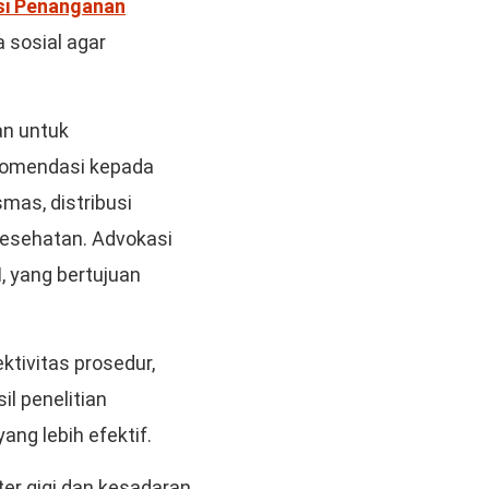
si Penanganan
 sosial agar
an untuk
ekomendasi kepada
smas, distribusi
 kesehatan. Advokasi
I
, yang bertujuan
ktivitas prosedur,
il penelitian
ng lebih efektif.
er gigi dan kesadaran