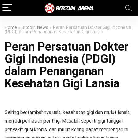
akfar indah
kawi898
kawi898
kawi898
kawi898
kawi898
kawi898
kawi898
jacktoto
jacktoto
jacktoto
jacktoto
kawijitu
kawijitu
kawijitu
kawijitu
kawijitu
kawijitu
100
Home
»
Bitcoin News
»
Peran Persatuan Dokter Gigi Indonesia
(PDGI) dalam Penanganan Kesehatan Gigi Lansia
Peran Persatuan Dokter
Gigi Indonesia (PDGI)
dalam Penanganan
Kesehatan Gigi Lansia
Seiring bertambahnya usia, kesehatan gigi dan mulut lansia
menjadi perhatian penting. Masalah seperti gigi tanggal,
penyakit gusi kronis, dan mulut kering dapat memengaruhi