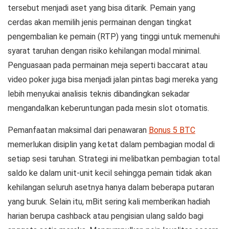
tersebut menjadi aset yang bisa ditarik. Pemain yang
cerdas akan memilih jenis permainan dengan tingkat
pengembalian ke pemain (RTP) yang tinggi untuk memenuhi
syarat taruhan dengan risiko kehilangan modal minimal.
Penguasaan pada permainan meja seperti baccarat atau
video poker juga bisa menjadi jalan pintas bagi mereka yang
lebih menyukai analisis teknis dibandingkan sekadar
mengandalkan keberuntungan pada mesin slot otomatis.
Pemanfaatan maksimal dari penawaran
Bonus 5 BTC
memerlukan disiplin yang ketat dalam pembagian modal di
setiap sesi taruhan. Strategi ini melibatkan pembagian total
saldo ke dalam unit-unit kecil sehingga pemain tidak akan
kehilangan seluruh asetnya hanya dalam beberapa putaran
yang buruk. Selain itu, mBit sering kali memberikan hadiah
harian berupa
cashback
atau pengisian ulang saldo bagi