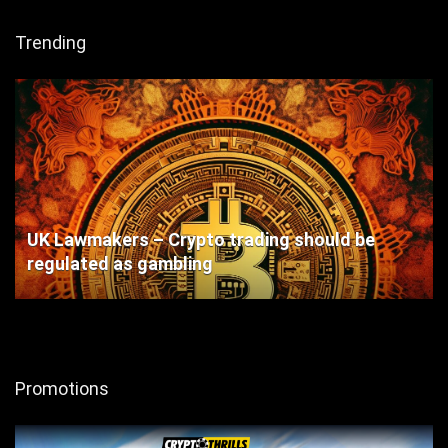
Trending
UK Lawmakers – Crypto trading should be
regulated as gambling
Promotions