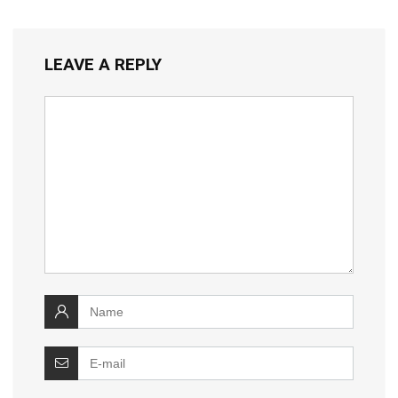
LEAVE A REPLY