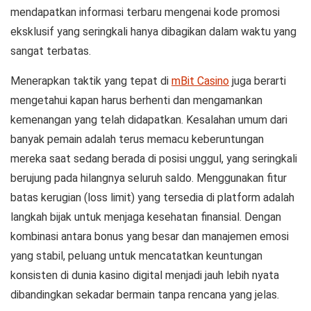
mendapatkan informasi terbaru mengenai kode promosi
eksklusif yang seringkali hanya dibagikan dalam waktu yang
sangat terbatas.
Menerapkan taktik yang tepat di
mBit Casino
juga berarti
mengetahui kapan harus berhenti dan mengamankan
kemenangan yang telah didapatkan. Kesalahan umum dari
banyak pemain adalah terus memacu keberuntungan
mereka saat sedang berada di posisi unggul, yang seringkali
berujung pada hilangnya seluruh saldo. Menggunakan fitur
batas kerugian (loss limit) yang tersedia di platform adalah
langkah bijak untuk menjaga kesehatan finansial. Dengan
kombinasi antara bonus yang besar dan manajemen emosi
yang stabil, peluang untuk mencatatkan keuntungan
konsisten di dunia kasino digital menjadi jauh lebih nyata
dibandingkan sekadar bermain tanpa rencana yang jelas.