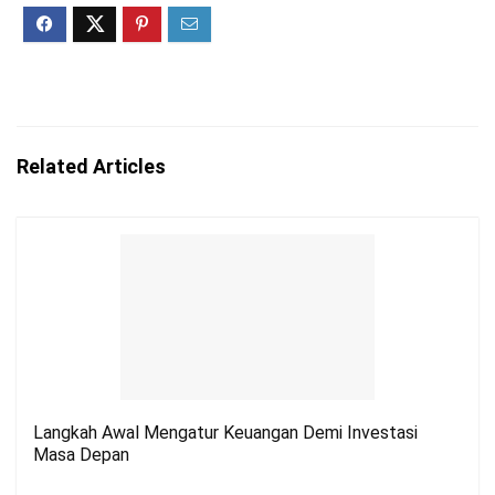
Related Articles
Langkah Awal Mengatur Keuangan Demi Investasi
Masa Depan